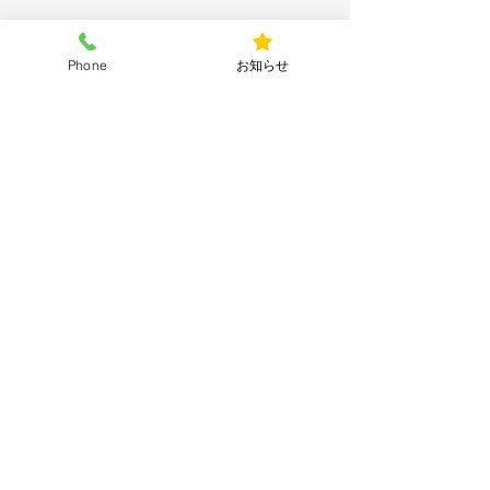
Phone
お知らせ
コメント
コメントを追加…
エレベーター復旧のご案
エレベーター停
内
内
©2023 by せいの眼科クリニック